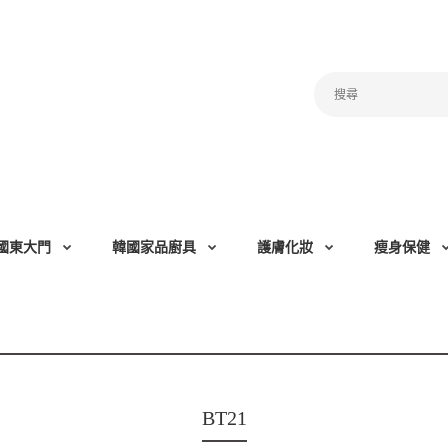
國東大門
韓國家品廚具
護膚化妝
瘦身保健
BT21